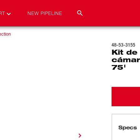
RT
NEW PIPELINE
ection
48-53-3155
Kit d
cámar
75'
Specs