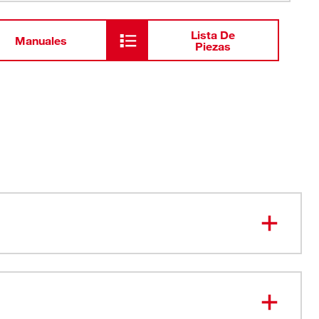
Lista De
Manuales
Piezas
ara la cámara para drenajes M12™ de 75' con
idad PACKOUT™ (3154-20)​​
 cámara HD de 18 mm