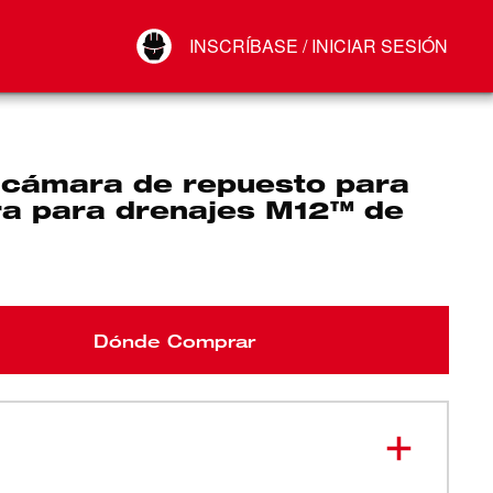
Your Account
INSCRÍBASE / INICIAR SESIÓN
Conectar
Cerrar sesión
e cámara de repuesto para
a para drenajes M12™ de
Dónde Comprar