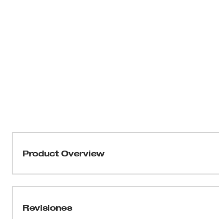
Product Overview
Nuestro kit de cámara de repuesto está diseñado para 
(3154-20) y es compatible con la sonda de repuesto (4
un diagnóstico claro con despeje confiable de obstrucc
Revisiones