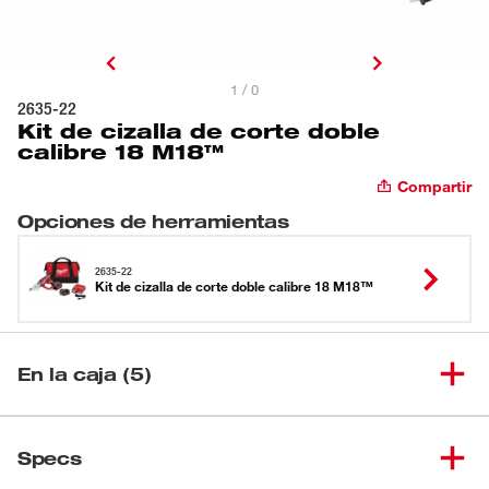
1 / 0
2635-22
Kit de cizalla de corte doble
calibre 18 M18™
Compartir
Opciones de herramientas
2635-22
Kit de cizalla de corte doble calibre 18 M18™
En la caja (5)
Cizalla de corte doble calibre
(
1
)
2635-20
Specs
18 M18™ (sin accesorios)