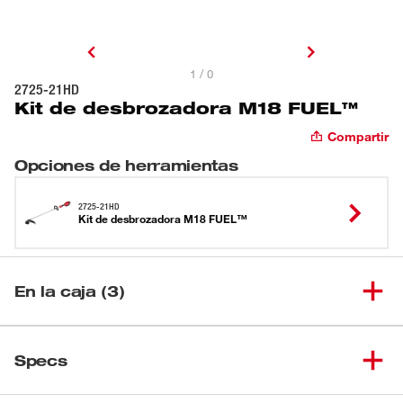
1 / 0
2725-21HD
Kit de desbrozadora M18 FUEL™
Compartir
Opciones de herramientas
2725-21HD
Kit de desbrozadora M18 FUEL™
En la caja (3)
Desbrozadora M18 FUEL™ (sin
(
1
)
2725-20
Specs
accesorios)
Cargador rápido M18™ y
Cargando