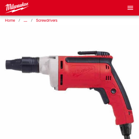
…
Home
Screwdrivers