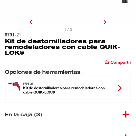
1 / 0
6791-21
Kit de destornilladores para
remodeladores con cable QUIK-
LOK®
Compartir
Opciones de herramientas
6791-21
Kit de destornilladores para remodeladores con
cable QUIK-LOK®
En la caja (3)
Destornillador sujetador
(
1
)
6790-20