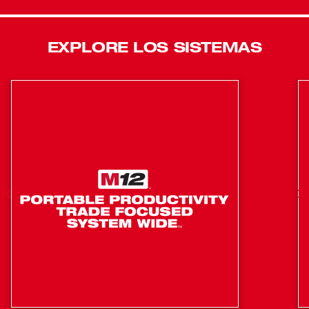
da a nuestros usuarios acceso acceder a sujetadores
resistentes en lugares donde las llaves de impacto más
grandes no caben sin necesidad de desmontar
EXPLORE LOS SISTEMAS
componentes para alcanzar los pernos. Tres luces LED
rodean el yunque para ofrecer una luz más brillante con
menos sombras. DRIVE CONTROL™ de 4 modalidades
ofrece mayor precisión con un rango de niveles de RPM e
IPM preestablecidos, los que se pueden seleccionar con
tan solo un botón en la herramienta. Si selecciona la
modalidad 4, el control AUTO SHUT-OFF™ aplica no más
de 35 pies-lb de torque para aplicaciones de fijación
manual, con el fin de evitar el exceso de apriete. La
modalidad 4 también cuenta con control de extracción de
pernos, lo que ofrece a nuestros usuarios salida de torque
total, luego disminuye las RPM una vez que se haya
soltado el perno para evitar que se caiga el sujetador.
Nuestra inteligencia REDLINK PLUS™ le asegura el
máximo de rendimiento y protección de la herramienta
contra sobrecargas, sobrecalentamientos y descargas