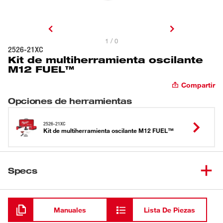
1 / 0
2526-21XC
Kit de multiherramienta oscilante
M12 FUEL™
Compartir
Opciones de herramientas
2526-21XC
Kit de multiherramienta oscilante M12 FUEL™
Specs
Cargando
Manuales
Lista De Piezas