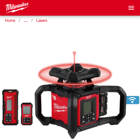
…
Home
Lasers