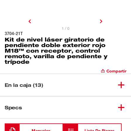
1 / 0
3704-21T
Kit de nivel láser giratorio de
pendiente doble exterior rojo
M18™ con receptor, control
remoto, varilla de pendiente y
trípode
Compartir
En la caja (13)
Kit de nivel láser giratorio de
pendiente doble exterior M18™
Specs
(
1
)
3704-21
rojo con receptor y control
remoto
Cargando
Receptor de láser giratorio de
(
1
)
Manuales
Lista De Piezas
3714