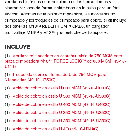
ver datos históricos de rendimiento de las herramientas y
sincronizar todo de forma inalámbrica en la nube para un fácil
acceso. Además de la pinza crimpeadora, las mordazas de
crimpeado y los troqueles de crimpeado para cobre, el kit incluye
dos baterías M18™ REDLITHIUM™ CP2.0, un cargador
multivoltaje M18™ y M12™ y un estuche de transporte.
INCLUYE
(
1
)
Mordaza crimpeadora de cobre/aluminio de 750 MCM para
pinza crimpeadora M18™ FORCE LOGIC™ de 600 MCM
(
49-16-
U111
)
(
1
)
Troquel de cobre en forma de U de 750 MCM para
6 toneladas
(
49-16-U750C
)
(
1
)
Molde de cobre en estilo U 600 MCM
(
49-16-U600C
)
(
1
)
Molde de cobre en estilo U 500 MCM
(
49-16-U500C
)
(
1
)
Molde de cobre en estilo U 400 MCM
(
49-16-U400C
)
(
1
)
Molde de cobre en estilo U 350 MCM
(
49-16-U350C
)
(
1
)
Molde de cobre en estilo U 250 MCM
(
49-16-U250C
)
(
1
)
Molde de cobre en estilo U 4/0
(
49-16-U04AC
)