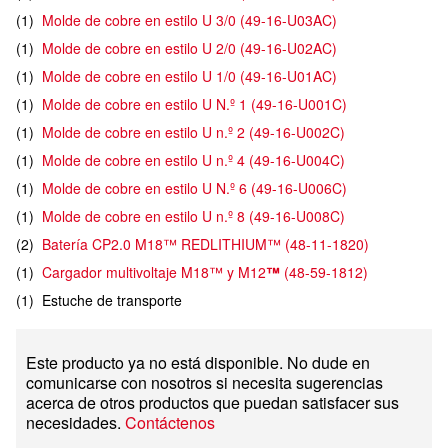
(
1
)
Molde de cobre en estilo U 3/0
(
49-16-U03AC
)
(
1
)
Molde de cobre en estilo U 2/0
(
49-16-U02AC
)
(
1
)
Molde de cobre en estilo U 1/0
(
49-16-U01AC
)
(
1
)
Molde de cobre en estilo U N.º 1
(
49-16-U001C
)
(
1
)
Molde de cobre en estilo U n.º 2
(
49-16-U002C
)
(
1
)
Molde de cobre en estilo U n.º 4
(
49-16-U004C
)
(
1
)
Molde de cobre en estilo U N.º 6
(
49-16-U006C
)
(
1
)
Molde de cobre en estilo U n.º 8
(
49-16-U008C
)
(
2
)
Batería CP2.0 M18™ REDLITHIUM™
(
48-11-1820
)
(
1
)
Cargador multivoltaje M18™ y M12
™
(
48-59-1812
)
(
1
)
Estuche de transporte
Este producto ya no está disponible. No dude en
comunicarse con nosotros si necesita sugerencias
acerca de otros productos que puedan satisfacer sus
necesidades.
Contáctenos