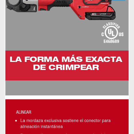
LA FORMA MÁS EXACTA
DE CRIMPEAR
ALINEAR
La mordaza exclusiva sostiene el conector para
alineación instantánea