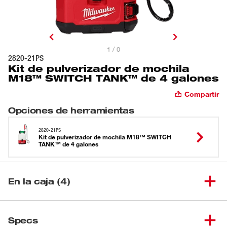
1 / 0
2820-21PS
Kit de pulverizador de mochila
M18™ SWITCH TANK™ de 4 galones
Compartir
Opciones de herramientas
2820-21PS
Kit de pulverizador de mochila M18™ SWITCH
TANK™ de 4 galones
En la caja (4)
Base eléctrica M18™ SWITCH
(
1
)
Specs
TANK™ (2820-20)