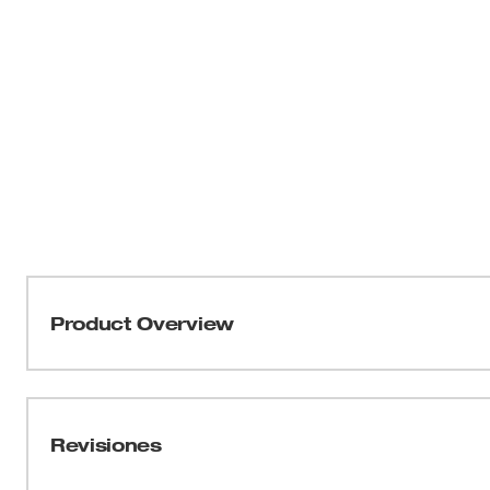
Product Overview
Obtenga la hoja de repuesto que convierte su broca 
Milwaukee® en una nueva en forma inmediata. Las h
Milwaukee están elaboradas de acero endurecido para br
Revisiones
de cambiar, por lo que siempre estará listo para perfor
inactividad en el trabajo. El kit de hojas de repuesto