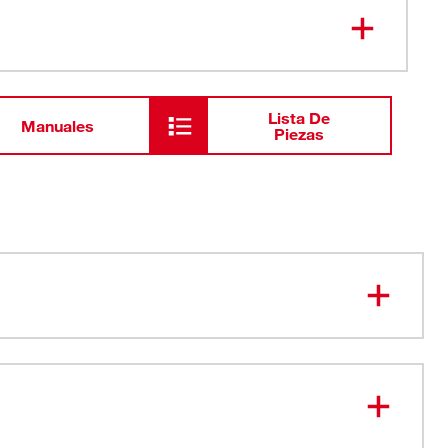
Kit de repuestos de 10 hojas
48-25-
5335
SWITCHBLADE™ de 2"
Lista De
Manuales
Piezas
ás prolongada de la broca: las hojas reemplazables
oradas de acero endurecido
de tamaño fácil de reconocer: la broca y las hojas están
ra identificar el tamaño fácil y rápidamente