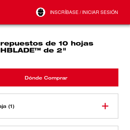
Your Account
INSCRÍBASE / INICIAR SESIÓN
Conectar
Cerrar sesión
 repuestos de 10 hojas
HBLADE™ de 2"
Dónde Comprar
ja (1)