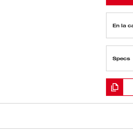
En la c
(
1
)
Specs
Cargando
(
1
)
(
1
)
(
1
)
la mano M18™ HACKZALL® con batería de