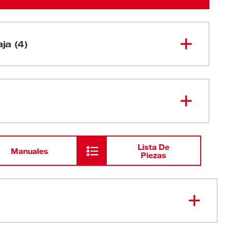
aja (4)
Sierra Sable Reciproca M18
2625-20
Hackzall(Solo Herramienta)
Cargador multivoltaje M18™ y
48-59-
1812
M12<b>™</b>
Lista De
Manuales
Piezas
Batería compacta M18™
48-11-
1815
REDLITHIUM™
Bolso para contratista