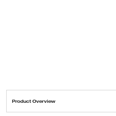
Product Overview
La sierra sable reciproca para operación con una so