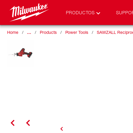
PRODUCTOS
SUPPO
Home
…
Products
Power Tools
SAWZALL Reciproc