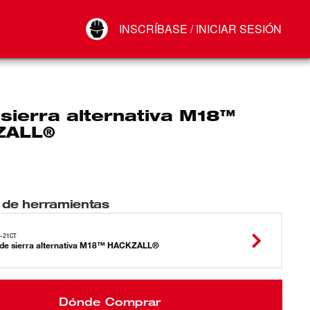
Your Account
INSCRÍBASE / INICIAR SESIÓN
Conectar
Cerrar sesión
 sierra alternativa M18™
ZALL®
 de herramientas
-21CT
 de sierra alternativa M18™ HACKZALL®
Dónde Comprar