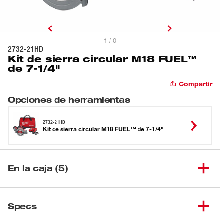
1 / 0
2732-21HD
Kit de sierra circular M18 FUEL™
de 7-1/4"
Compartir
Opciones de herramientas
2732-21HD
Kit de sierra circular M18 FUEL™ de 7-1/4"
En la caja (5)
Batería HD12.0 M18
(
1
)
REDLITHIUM™ HIGH
48-11-1812
Specs
OUTPUT™