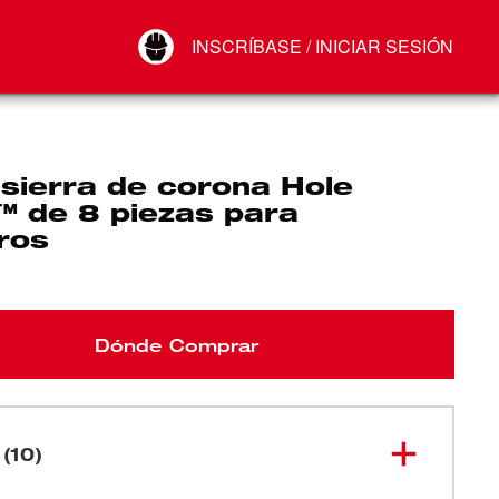
Your Account
INSCRÍBASE / INICIAR SESIÓN
Conectar
Cerrar sesión
 sierra de corona Hole
™ de 8 piezas para
ros
Dónde Comprar
 (10)