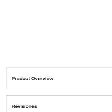
Product Overview
Hecho en EE. UU., la broca sierra Hole Dozer™ de Milw
dentada más resistente de la industria, respaldada por la
dentada de por vida limitada Rip Guard™ Cada herramie
Revisiones
del borde de corte para brindar resistencia adicional. L