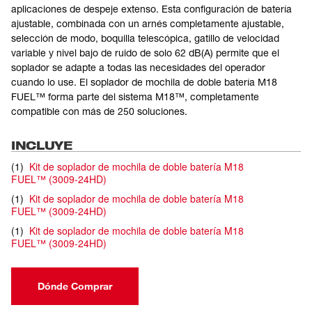
aplicaciones de despeje extenso. Esta configuración de batería
ajustable, combinada con un arnés completamente ajustable,
selección de modo, boquilla telescópica, gatillo de velocidad
variable y nivel bajo de ruido de solo 62 dB(A) permite que el
soplador se adapte a todas las necesidades del operador
cuando lo use. El soplador de mochila de doble batería M18
FUEL™ forma parte del sistema M18™, completamente
compatible con más de 250 soluciones.
INCLUYE
(
1
)
Kit de soplador de mochila de doble batería M18
FUEL™
(
3009-24HD
)
(
1
)
Kit de soplador de mochila de doble batería M18
FUEL™
(
3009-24HD
)
(
1
)
Kit de soplador de mochila de doble batería M18
FUEL™
(
3009-24HD
)
Dónde Comprar