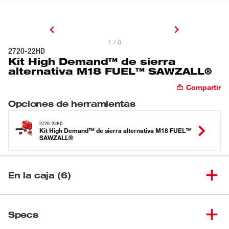
1 / 0
2720-22HD
Kit High Demand™ de sierra
alternativa M18 FUEL™ SAWZALL®
Compartir
Opciones de herramientas
2720-22HD
Kit High Demand™ de sierra alternativa M18 FUEL™
SAWZALL®
En la caja (6)
Sierra sable reciproca M18
(
1
)
FUEL TM SAWZALL(SOLO
2720-20
Specs
HERRAMIENTA)