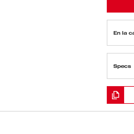
En la ca
(
1
)
Specs
Cargando