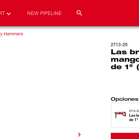
RT
NEW PIPELINE
ry Hammers
2713-20
Las br
mango
de 1" 
Opciones
2713-2
Las b
de 1"