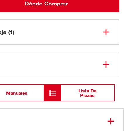
Dónde Comprar
ja (1)
Las brocas de Rotomartillo con
mango en D M18 FUEL™ SDS Plus
2713-20
de 1" (sin accesorios)
Lista De
Manuales
Piezas