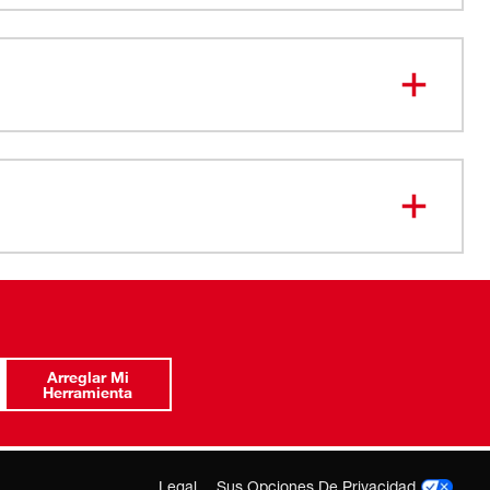
-24-2773
-24-2770
Arreglar Mi
Herramienta
Legal
Sus Opciones De Privacidad