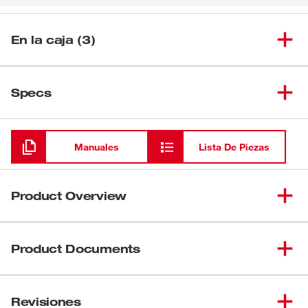
En la caja (3)
Lijadora de HP máx de 4.0,
(
1
)
6080-20
Specs
7"/9", 6000 RPM
Cargando
(
1
)
Arandela de nylon
Manuales
Lista De Piezas
(
1
)
Mango lateral
Product Overview
Al combinar comodidad ergonómica con un rendimiento
potente y una durabilidad sobresaliente, esta lijadora de
Product Documents
15 amperios, 6000 RPM, 4.0 caballos de fuerza como
máximo realizará el trabajo. Como lijadora, esta
Manual/Lista de piezas
herramienta puede usarse con un plato de apoyo de 7 o
Revisiones
58-14-5120d6