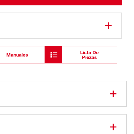
Lista De
Manuales
Piezas
ra caber en lugares estrechos o extraños,
te en tuberías aéreas
 mordaza paralela a la manilla y un cabezal de mordaza