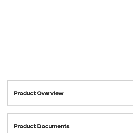
Product Overview
Nuestra llave para tubos acodada de aluminio de 14" ha
una máxima productividad. El cabezal de la llave para 
mejor a espacios estrechos y es especialmente ideal pa
Product Documents
mordaza es paralela al mango para facilitar el uso y ti