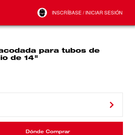
Your Account
INSCRÍBASE / INICIAR SESIÓN
Conectar
Cerrar sesión
 acodada para tubos de
io de 14"
Dónde Comprar