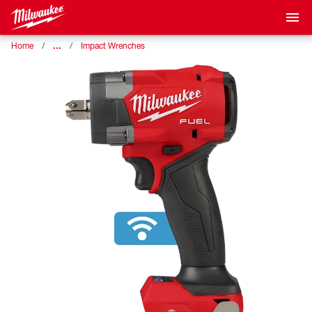
…
Home
Impact Wrenches