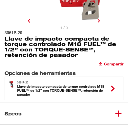
1 / 0
3061P-20
Llave de impacto compacta de
torque controlado M18 FUEL™ de
1/2” con TORQUE-SENSE™,
retención de pasador
Compartir
Opciones de herramientas
3061P-20
Llave de impacto compacta de torque controlado M18
FUEL™ de 1/2” con TORQUE-SENSE™, retención de
pasador
Specs
Cargando