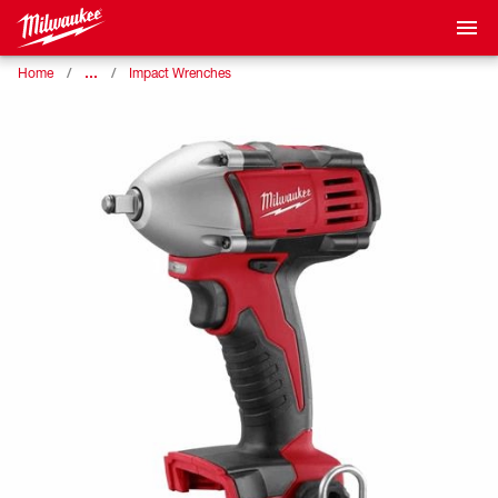
…
Home
Impact Wrenches