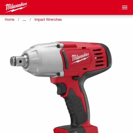
…
Home
Impact Wrenches