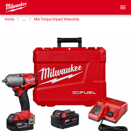
…
Home
Mid Torque Impact Wrenches