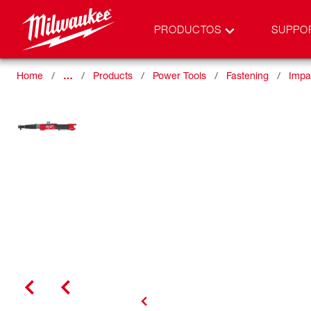
PRODUCTOS
SUPPO
Home
…
Products
Power Tools
Fastening
Impa