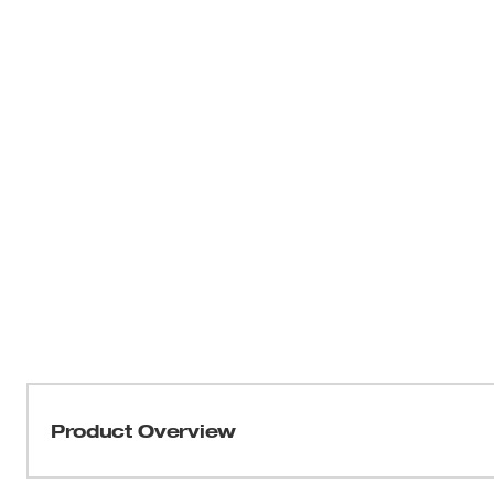
Product Overview
Nuestra llave de torque digital M12 FUEL™ de 1/2" con