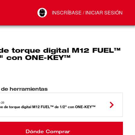
Your Account
INSCRÍBASE / INICIAR SESIÓN
Conectar
Cerrar sesión
de torque digital M12 FUEL™
2" con ONE-KEY™
 de herramientas
-20
ve de torque digital M12 FUEL™ de 1/2" con ONE-KEY™
Dónde Comprar