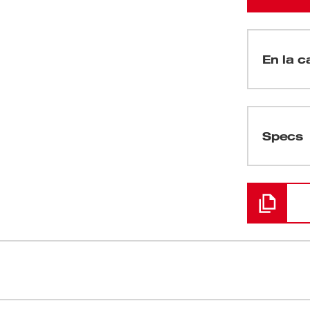
En la c
(
1
)
Specs
Cargando
(
1
)
(
1
)
 ONE-KEY™ es la primera llave de torque en