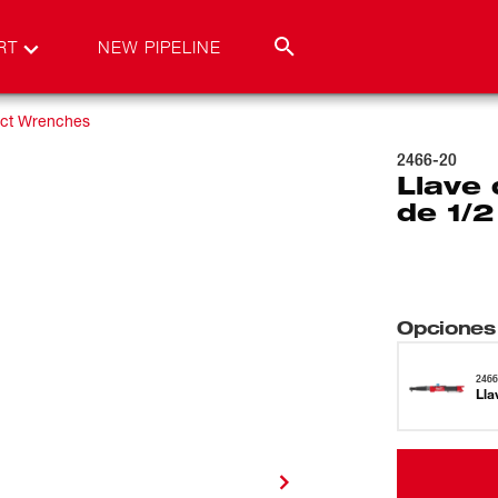
RT
NEW PIPELINE
ct Wrenches
2466-20
Llave 
de 1/
Opciones
2466
Lla