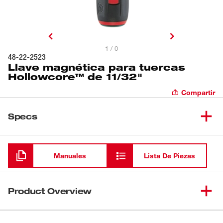
1 / 0
48-22-2523
Llave magnética para tuercas
Hollowcore™ de 11/32"
Compartir
Specs
Cargando
Manuales
Lista De Piezas
Product Overview
Las llaves magnéticas para tuercas HollowCore™ de