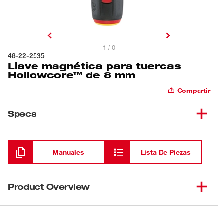
1 / 0
48-22-2535
Llave magnética para tuercas
Hollowcore™ de 8 mm
Compartir
Specs
Cargando
Manuales
Lista De Piezas
Product Overview
Las llaves magnéticas para tuercas HollowCore™ de