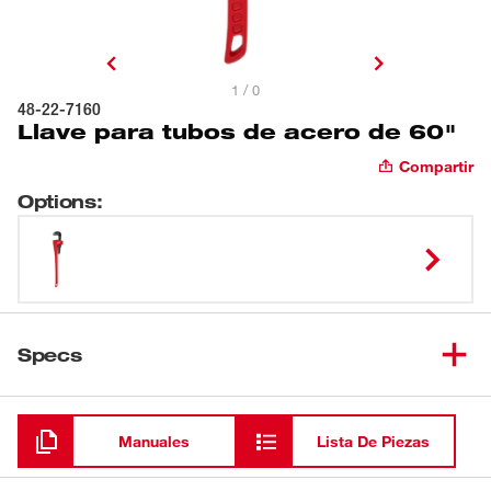
1 / 0
48-22-7160
Llave para tubos de acero de 60"
Compartir
Options
:
Specs
Cargando
Manuales
Lista De Piezas