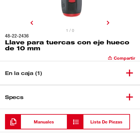
1 / 0
48-22-2436
Llave para tuercas con eje hueco
de 10 mm
Compartir
En la caja (1)
Llave para tuercas con eje
(
1
)
48-22-2436
Specs
hueco de 10 mm
Cargando
Manuales
Lista De Piezas