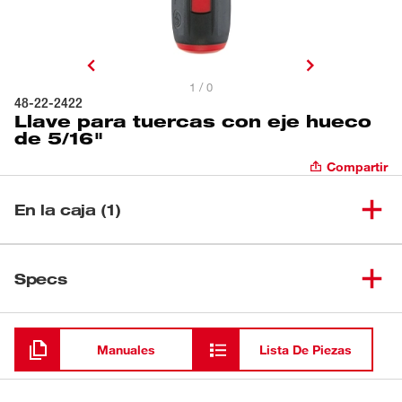
1 / 0
48-22-2422
Llave para tuercas con eje hueco
de 5/16"
Compartir
En la caja (1)
Llave para tuercas con eje
(
1
)
48-22-2422
Specs
hueco de 5/16"
Cargando
Manuales
Lista De Piezas