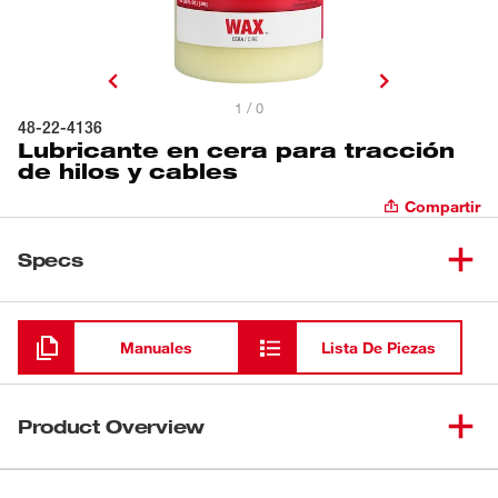
1 / 0
48-22-4136
Lubricante en cera para tracción
de hilos y cables
Compartir
Specs
Cargando
Manuales
Lista De Piezas
Product Overview
Nuestro lubricante en cera para tracción de hilos y cables