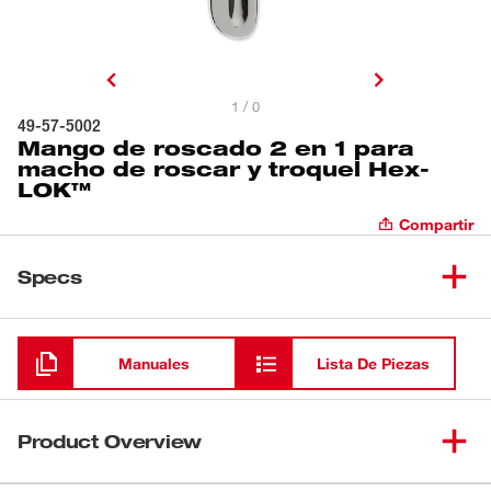
1 / 0
49-57-5002
Mango de roscado 2 en 1 para
macho de roscar y troquel Hex-
LOK™​
Compartir
Specs
Cargando
Manuales
Lista De Piezas
Product Overview