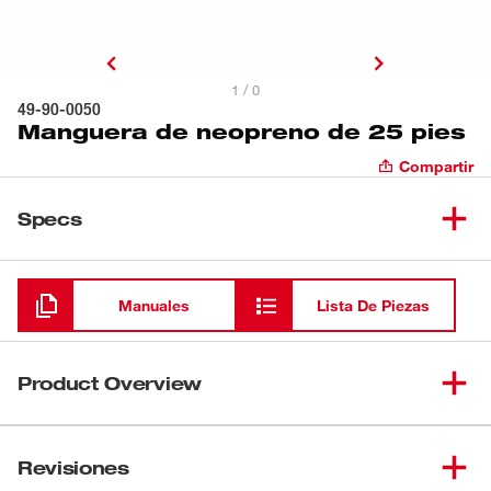
1 / 0
49-90-0050
Manguera de neopreno de 25 pies
Compartir
Specs
Cargando
Manuales
Lista De Piezas
Product Overview
La manguera negra forrada con neopreno, con refuerzo
metálico y resistente al aceite de 25 pies y 1-
Revisiones
1/2 pulgadas de diámetro interior tiene dos extremos de