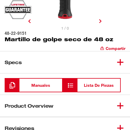
1 / 0
48-22-9151
Martillo de golpe seco de 48 oz
Compartir
Specs
Cargando
Manuales
Lista De Piezas
Product Overview
Nuestro martillo de golpe seco de 48 oz de Milwaukee®
proporciona el máximo impacto y tiene el mango más
Revisiones