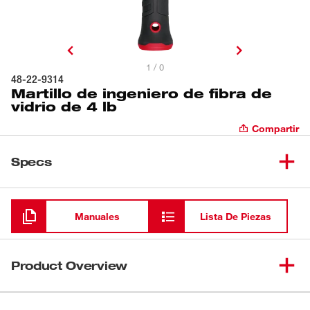
1 / 0
48-22-9314
Martillo de ingeniero de fibra de
vidrio de 4 lb
Compartir
Specs
Cargando
Manuales
Lista De Piezas
Product Overview
Nuestro martillo de ingeniero de fibra de vidrio de 4 lb