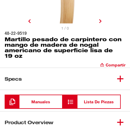
1 / 0
48-22-9519
Martillo pesado de carpintero con
mango de madera de nogal
americano de superficie lisa de
19 oz
Compartir
Specs
Cargando
Manuales
Lista De Piezas
Product Overview