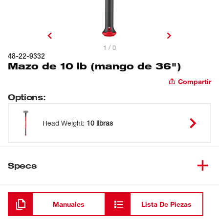
1 / 0
48-22-9332
Mazo de 10 lb (mango de 36")
Compartir
Options
:
Head Weight
:
10 libras
Specs
Cargando
Manuales
Lista De Piezas