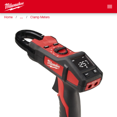
…
Home
Clamp Meters