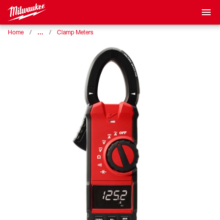
…
Home
Clamp Meters