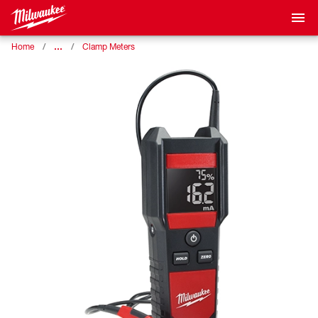
…
Home
Clamp Meters