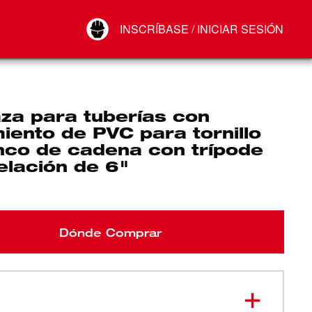
Your Account
INSCRÍBASE / INICIAR SESIÓN
Conectar
Cerrar sesión
za para tuberías con
iento de PVC para tornillo
nco de cadena con trípode
elación de 6"
Dónde Comprar