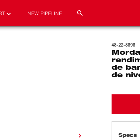
RT
NEW PIPELINE
48-22-8696
Morda
rendim
de ba
de niv
Specs