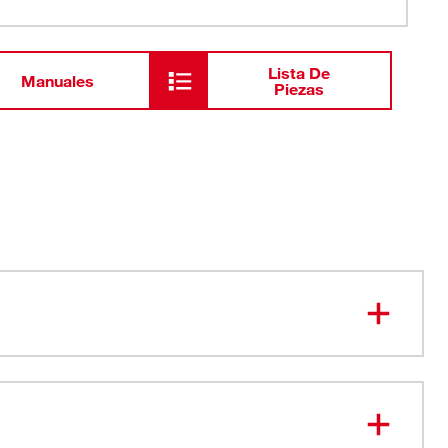
Lista De
Manuales
Piezas
mordaza optimizados para proteger el revestimiento de
o de PVC hasta 6”