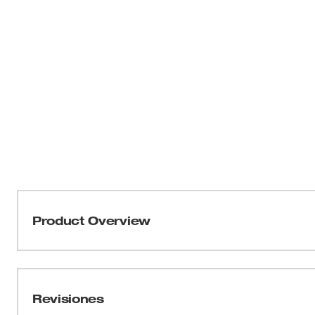
Product Overview
Para uso con el tornillo de banco de cadena con trípod
mordaza para tuberías con revestimiento de PVC fija tub
PVC de hasta 6”. Construida en hierro fundido con revest
Revisiones
durabilidad, esta mordaza presenta dientes optimizados 