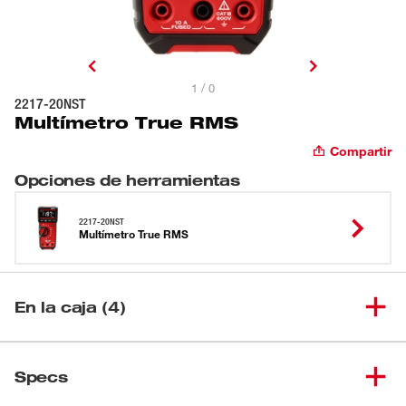
1 / 0
2217-20NST
Multímetro True RMS
Compartir
Opciones de herramientas
2217-20NST
Multímetro True RMS
En la caja (4)
(
1
)
Multímetro True RMS
2217-20NST
Specs