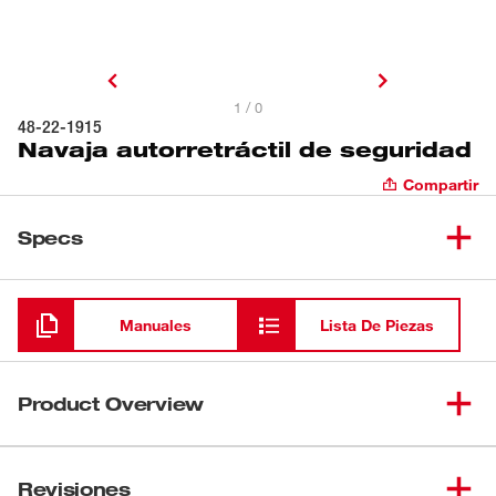
1 / 0
48-22-1915
Navaja autorretráctil de seguridad
Compartir
Specs
Cargando
Manuales
Lista De Piezas
Product Overview
La nueva navaja de seguridad autorretráctil de
Milwaukee® mejora la seguridad ya que retrae la hoja
Revisiones