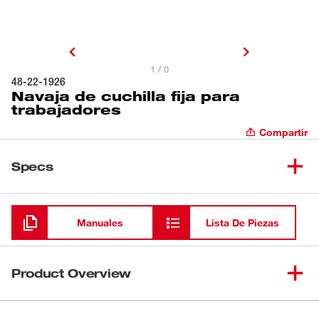
1 / 0
48-22-1926
Navaja de cuchilla fija para
trabajadores
Compartir
Specs
Cargando
Manuales
Lista De Piezas
Product Overview
La navaja de cuchilla fija para trabajadores de