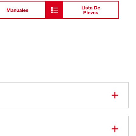
Lista De
Manuales
Piezas
 presionar un botón y realizar un movimiento de abanico
ido
 el cinturón metálico duradero