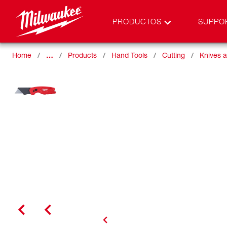
PRODUCTOS
SUPPO
Home
…
Products
Hand Tools
Cutting
Knives 