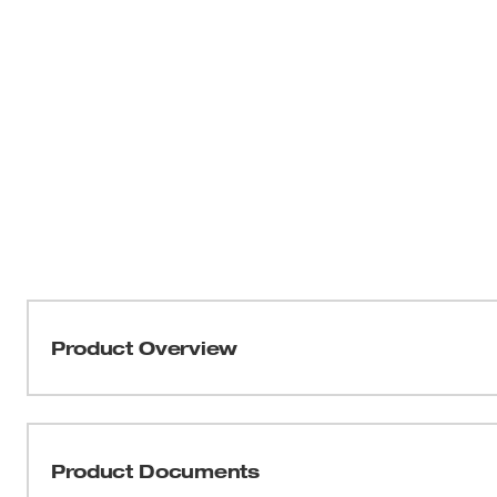
Product Overview
Nuestra navaja multiuso plegable compacta FASTBAC
presiona y se abre para una apertura fácil con una m
permite hacer cambios de hoja rápidos sin herramienta 
Product Documents
trabajo, con una extensión de metal sobre el botón para e