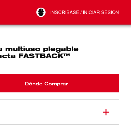
Your Account
INSCRÍBASE / INICIAR SESIÓN
Conectar
Cerrar sesión
 multiuso plegable
acta FASTBACK™
Dónde Comprar