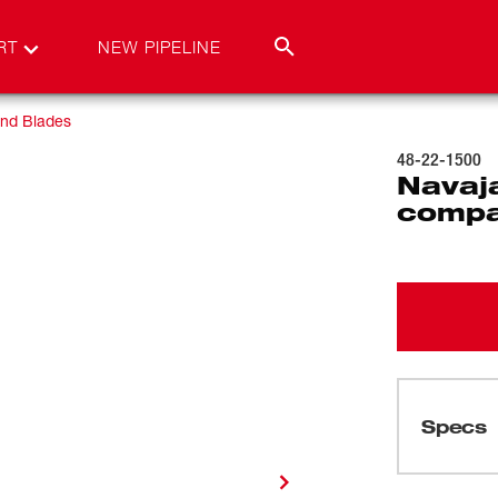
RT
NEW PIPELINE
and Blades
48-22-1500
Navaja
comp
Specs
Cargando