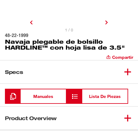
1 / 0
48-22-1999
Navaja plegable de bolsillo
HARDLINE™ con hoja lisa de 3.5"
Compartir
Specs
Cargando
Manuales
Lista De Piezas
Product Overview
Los cuchillos HARDLINE™ de Milwaukee® ofrecen un