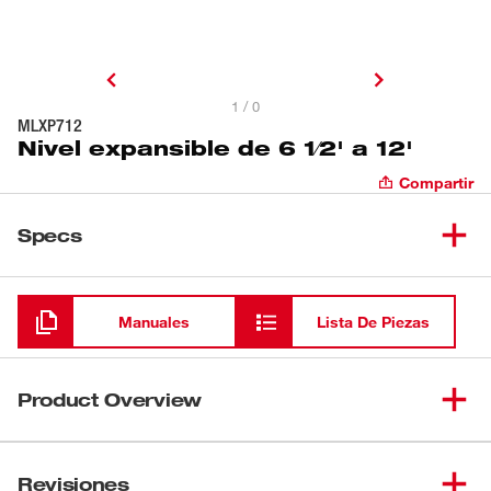
1 / 0
MLXP712
Nivel expansible de 6 1⁄2' a 12'
Compartir
Specs
Cargando
Manuales
Lista De Piezas
Product Overview
Nuestro nivel expansible REDSTICK™ de 6 1⁄2' a 12' de
MILWAUKEE® cuenta con el compromiso de un
Revisiones