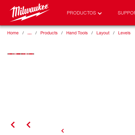
PRODUCTOS
SUPPO
Home
…
Products
Hand Tools
Layout
Levels