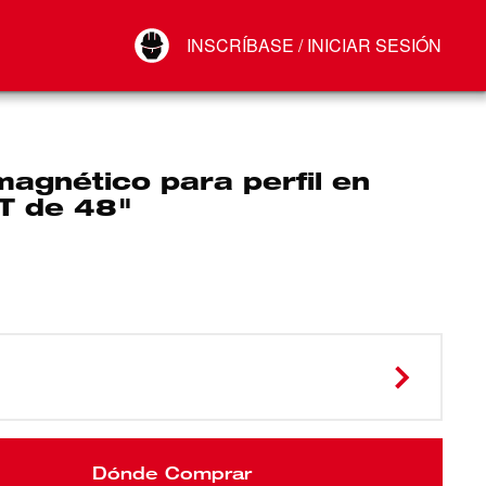
Your Account
INSCRÍBASE / INICIAR SESIÓN
Conectar
Cerrar sesión
magnético para perfil en
 T de 48"
Dónde Comprar