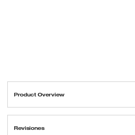
Product Overview
Nuestros niveles magnéticos para perfiles en doble T s
se ha elaborado con el fin de resistir las condiciones de
metálico ofrece una durabilidad superior y protege la ex
Revisiones
de peso ligero para facilitar el transporte dentro y fuera