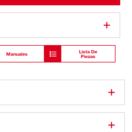
Lista De
Manuales
Piezas
to contraste en el tubo para mejorar la visibilidad de los
inación para facilitar la definición de una inclinación de