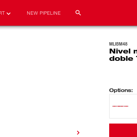
RT
NEW PIPELINE
MLIBM48
Nivel 
doble
Options
: