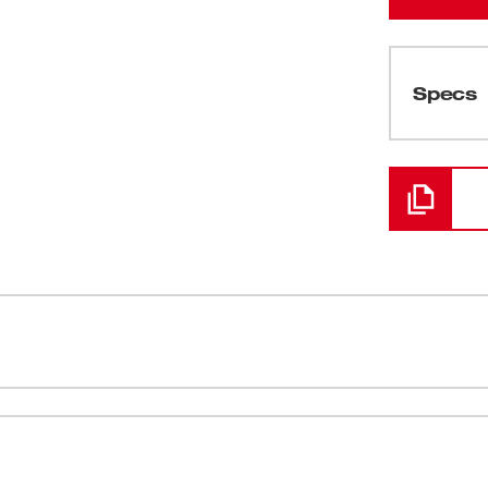
Specs
Cargando
on una solución óptima en su categoría que
Orilla de al
l lugar de trabajo. El bastidor por completo
tubos
actitud, a la vez que mantiene el rendimiento
Tubo de incl
 del lugar de trabajo. Nuestros niveles