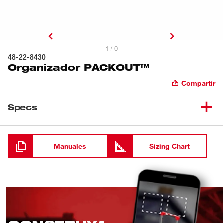
1 / 0
48-22-8430
Organizador PACKOUT™
Compartir
Specs
Cargando
Manuales
Sizing Chart