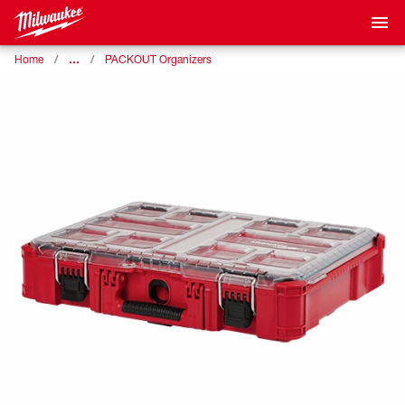
…
Home
PACKOUT Organizers