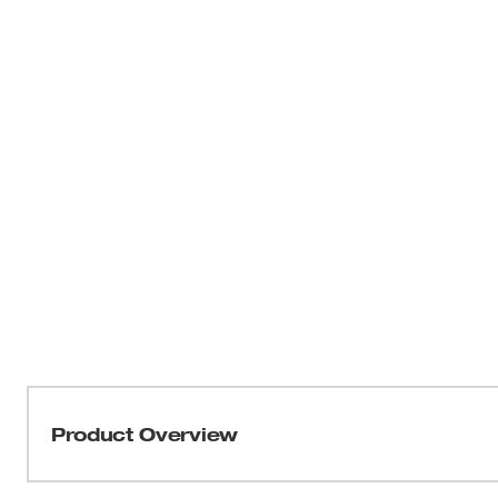
Product Overview
La amoladora de ángulo pequeño de 4-1/2" y 11 amperios