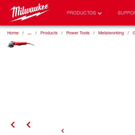
PRODUCTOS
SUPPO
Home
…
Products
Power Tools
Metalworking
G