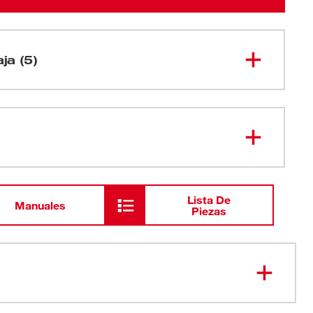
aja (5)
Paleta de amoladora de ángulo
pequeño de 4-1/2" y 11 amperios,
6141-30
con traba
Protección tipo 27
Lista De
Manuales
Piezas
Spanner Wrench
Mango lateral