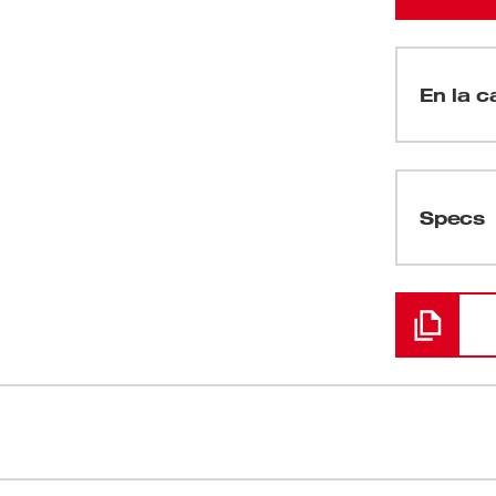
En la c
(
1
)
Specs
Cargando
(
1
)
(
1
)
(
1
)
 (con paleta, sin traba) ofrece 3 veces más