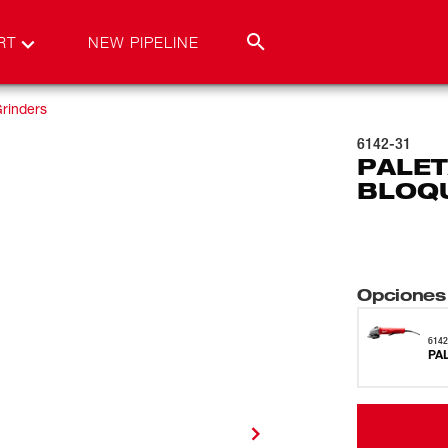
RT
NEW PIPELINE
rinders
6142-31
PALET
BLOQ
Opciones
6142
PA