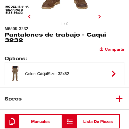
1 / 0
M650K-3232
Pantalones de trabajo - Caqui
3232
Compartir
Options
:
Color
:
Caqui
Size
:
32x32
Specs
Cargando
Manuales
Lista De Piezas