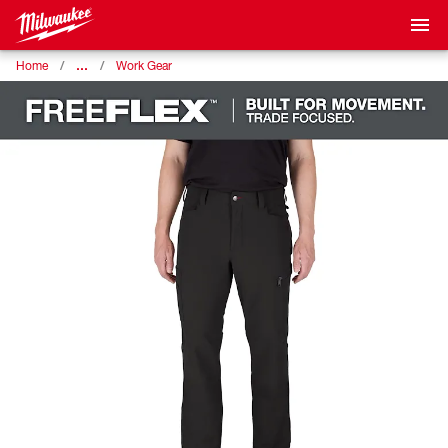
…
Home
Work Gear