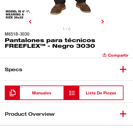
1 / 0
M651B-3030
Pantalones para técnicos
FREEFLEX™ - Negro 3030
Compartir
Specs
Cargando
Manuales
Lista De Piezas
Product Overview
Parte de nuestra colección FREEFLEX™, los pantalones